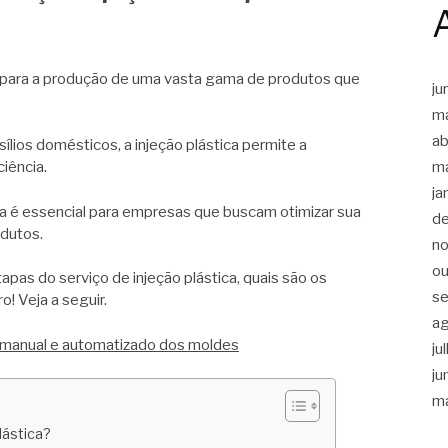
al para a produção de uma vasta gama de produtos que
ju
m
ab
ios domésticos, a injeção plástica permite a
ciência.
m
ja
 é essencial para empresas que buscam otimizar sua
d
odutos.
n
ou
tapas do serviço de injeção plástica, quais são os
s
o! Veja a seguir.
a
 manual e automatizado dos moldes
ju
ju
m
lástica?