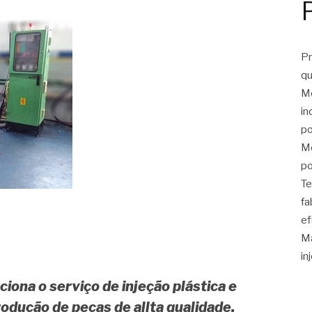
Pr
qu
Mo
in
po
Mo
po
Te
fa
ef
Ma
in
iona o serviço de injeção plástica e
odução de peças de allta qualidade.