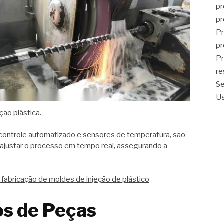
pr
pr
Pr
pr
Pr
re
Se
U
eção plástica.
controle automatizado e sensores de temperatura, são
 ajustar o processo em tempo real, assegurando a
a fabricação de moldes de injeção de plástico
os de Peças