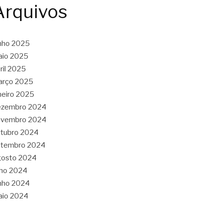
Arquivos
nho 2025
aio 2025
ril 2025
arço 2025
neiro 2025
ezembro 2024
ovembro 2024
tubro 2024
etembro 2024
gosto 2024
lho 2024
nho 2024
aio 2024