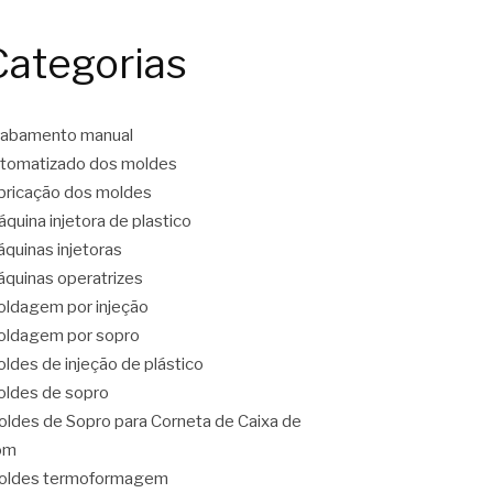
Categorias
cabamento manual
tomatizado dos moldes
bricação dos moldes
quina injetora de plastico
quinas injetoras
quinas operatrizes
ldagem por injeção
ldagem por sopro
ldes de injeção de plástico
ldes de sopro
ldes de Sopro para Corneta de Caixa de
om
oldes termoformagem