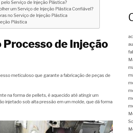
pelo Serviço de Injeção Plástica?
lher um Serviço de Injeção Plástica Confiável?
as no Serviço de Injeção Plástica
jeção Plástica
a
 Processo de Injeção
au
fa
Má
má
má
cesso meticuloso que garante a fabricação de peças de
mo
mo
nte na forma de pellets, é aquecido até atingir um
mo
ntão injetado sob alta pressão em um molde, que dá forma
mo
Mo
S
M