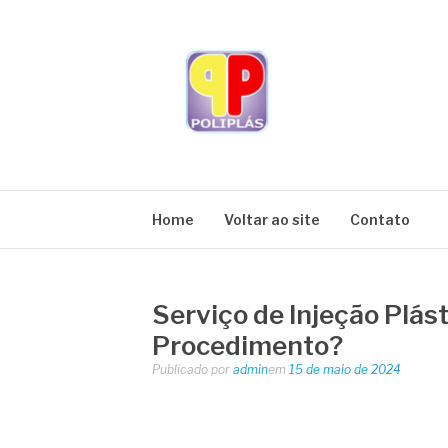
Pular
para
o
conteúdo
BLOG POLIPL
Home
Voltar ao site
Contato
Serviço de Injeção Plás
Procedimento?
Publicado por
admin
em
15 de maio de 2024